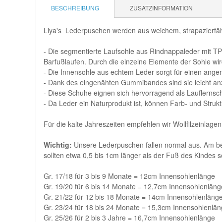
BESCHREIBUNG
ZUSATZINFORMATION
Liya's Lederpuschen werden aus weichem, strapazierfäh
- Die segmentierte Laufsohle aus Rindnappaleder mit TP
Barfußlaufen. Durch die einzelne Elemente der Sohle wi
- Die Innensohle aus echtem Leder sorgt für einen ang
- Dank des eingenähten Gummibandes sind sie leicht an
- Diese Schuhe eignen sich hervorragend als Lauflerns
- Da Leder ein Naturprodukt ist, können Farb- und Str
Für die kalte Jahreszeiten empfehlen wir Wollfilzeinlage
Wichtig:
Unsere Lederpuschen fallen normal aus. Am bes
sollten etwa 0,5 bis 1cm länger als der Fuß des Kindes s
Gr. 17/18 für 3 bis 9 Monate = 12cm Innensohlenlänge
Gr. 19/20 für 6 bis 14 Monate = 12,7cm Innensohlenläng
Gr. 21/22 für 12 bis 18 Monate = 14cm Innensohlenläng
Gr. 23/24 für 18 bis 24 Monate = 15,3cm Innensohlenlä
Gr. 25/26 für 2 bis 3 Jahre = 16,7cm Innensohlenlänge