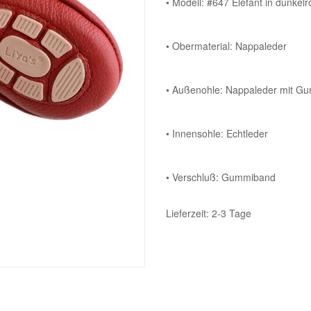
• Modell: #647 Elefant in dunkelr
• Obermaterial: Nappaleder
• Außenohle: Nappaleder mit Gu
• Innensohle: Echtleder
• Verschluß: Gummiband
Lieferzeit: 2-3 Tage