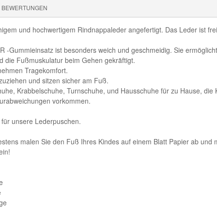
BEWERTUNGEN
igem und hochwertigem Rindnappaleder angefertigt. Das Leder ist fr
R -Gummieinsatz ist besonders weich und geschmeidig. Sie ermöglicht
rd die Fußmuskulatur beim Gehen gekräftigt.
enehmen Tragekomfort.
zuziehen und sitzen sicher am Fuß.
chuhe, Krabbelschuhe, Turnschuhe, und Hausschuhe für zu Hause, die
ukturabweichungen vorkommen.
n für unsere Lederpuschen.
tens malen Sie den Fuß Ihres Kindes auf einem Blatt Papier ab und 
ein!
e
e
nge