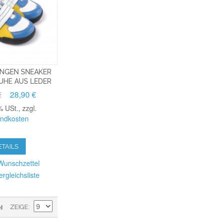
NGEN SNEAKER
UHE AUS LEDER
€
28,90 €
% USt.
,
zzgl.
andkosten
ETAILS
Wunschzettel
ergleichsliste
l
ZEIGE