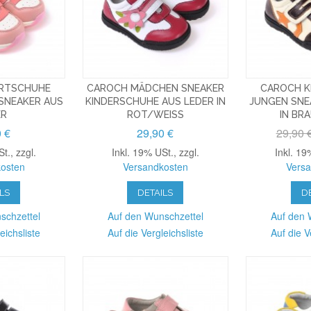
RTSCHUHE
CAROCH MÄDCHEN SNEAKER
CAROCH K
SNEAKER AUS
KINDERSCHUHE AUS LEDER IN
JUNGEN SNE
ER
ROT/WEISS
IN BR
0 €
29,90 €
29,90 
St.
,
zzgl.
Inkl. 19% USt.
,
zzgl.
Inkl. 19
osten
Versandkosten
Vers
LS
DETAILS
D
schzettel
Auf den Wunschzettel
Auf den 
eichsliste
Auf die Vergleichsliste
Auf die V