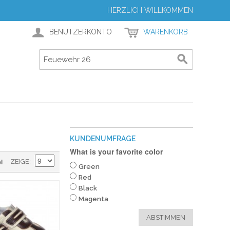
HERZLICH WILLKOMMEN
BENUTZERKONTO
WARENKORB
KUNDENUMFRAGE
What is your favorite color
l
ZEIGE
Green
Red
Black
Magenta
ABSTIMMEN