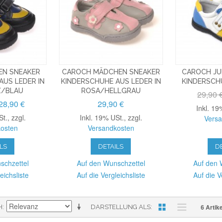
EN SNEAKER
CAROCH MÄDCHEN SNEAKER
CAROCH JU
AUS LEDER IN
KINDERSCHUHE AUS LEDER IN
KINDERSCH
/BLAU
ROSA/HELLGRAU
29,90 
28,90 €
29,90 €
Inkl. 19
St.
,
zzgl.
Inkl. 19% USt.
,
zzgl.
Vers
osten
Versandkosten
LS
DETAILS
D
schzettel
Auf den Wunschzettel
Auf den 
eichsliste
Auf die Vergleichsliste
Auf die V
6 Artike
H
DARSTELLUNG ALS